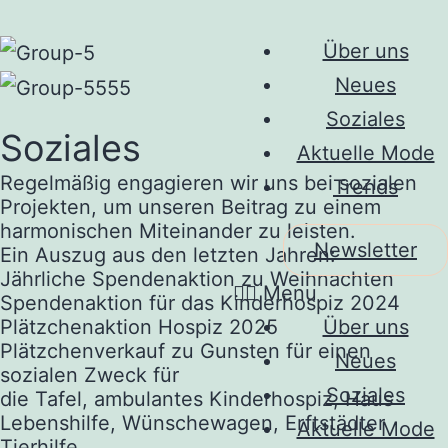
Über uns
Neues
Soziales
Soziales
Aktuelle Mode
Regelmäßig engagieren wir uns bei sozialen
Trends
Projekten, um unseren Beitrag zu einem
harmonischen Miteinander zu leisten.
Newsletter
Ein Auszug aus den letzten Jahren:
Jährliche Spendenaktion zu Weihnachten
Menu
Spendenaktion für das Kinderhospiz 2024
Über uns
Plätzchenaktion Hospiz 2025
Plätzchenverkauf zu Gunsten für einen
Neues
sozialen Zweck für
Soziales
die Tafel, ambulantes Kinderhospiz, Haus
Lebenshilfe, Wünschewagen, Erftstädter
Aktuelle Mode
Tierhilfe